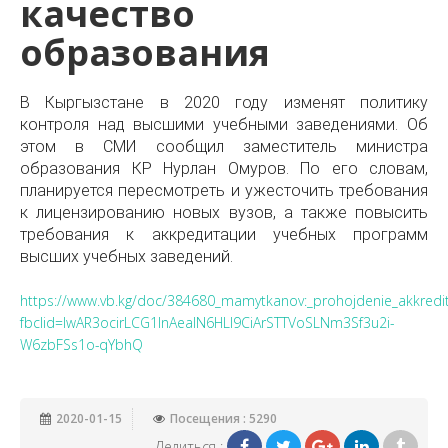
качество
образования
В Кыргызстане в 2020 году изменят политику
контроля над высшими учебными заведениями. Об
этом в СМИ сообщил заместитель министра
образования КР Нурлан Омуров. По его словам,
планируется пересмотреть и ужесточить требования
к лицензированию новых вузов, а также повысить
требования к аккредитации учебных программ
высших учебных заведений.
https://www.vb.kg/doc/384680_mamytkanov:_prohojdenie_akkreditac
fbclid=IwAR3ocirLCG1lnAeaIN6HLl9CiArSTTVoSLNm3Sf3u2i-
W6zbFSs1o-qYbhQ
2020-01-15
Посещения : 5290
Делиться :