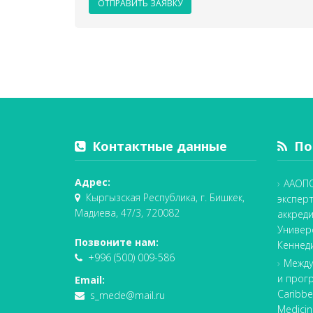
ОТПРАВИТЬ ЗАЯВКУ
Контактные данные
Пос
Адрес:
ААОПО
Кыргызская Республика, г. Бишкек,
экспер
Мадиева, 47/3, 720082
аккред
Универ
Позвоните нам:
Кеннед
+996 (500) 009-586
Между
и прог
Email:
Caribbe
s_mede@mail.ru
Medicin