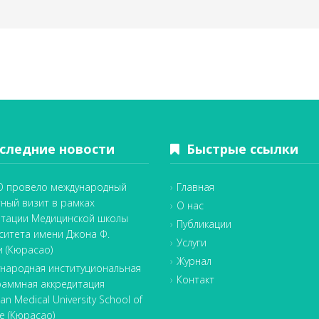
ледние новости
Быстрые ссылки
 провело международный
Главная
тный визит в рамках
О нас
итации Медицинской школы
Публикации
ситета имени Джона Ф.
Услуги
и (Кюрасао)
Журнал
народная институциональная
Контакт
раммная аккредитация
an Medical University School of
e (Кюрасао)