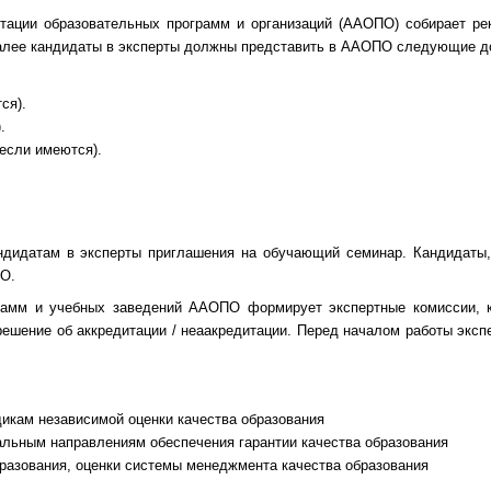
ции образовательных программ и организаций (ААОПО) собирает рек
Далее кандидаты в эксперты должны представить в ААОПО следующие 
ся).
.
(если имеются).
атам в эксперты приглашения на обучающий семинар. Кандидаты, 
ПО.
грамм и учебных заведений ААОПО формирует экспертные комиссии, к
решение об аккредитации / неаакредитации. Перед началом работы эксп
икам независимой оценки качества образования
уальным направлениям обеспечения гарантии качества образования
бразования, оценки системы менеджмента качества образования