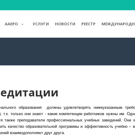
AAEPO
УСЛУГИ
НОВОСТИ
РЕЕСТР
МЕЖДУНАРОДНА
редитации
нального образования должны удовлетворять нижеуказанным треб
, т.к. только они знают - какие компетенции работников нужны им. Одн
тся также преподаватели профессиональных учебных заведений. Они 
нить качество образовательной программы и эффективность учебно – в
дений взаимодополняют друг друга.