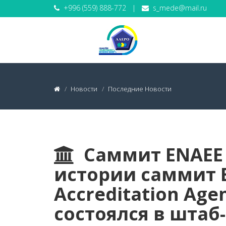
+996 (559) 888-772
|
s_mede@mail.ru
Новости
Последние Новости
Саммит ENAEE 
истории саммит E
Accreditation Age
состоялся в штаб