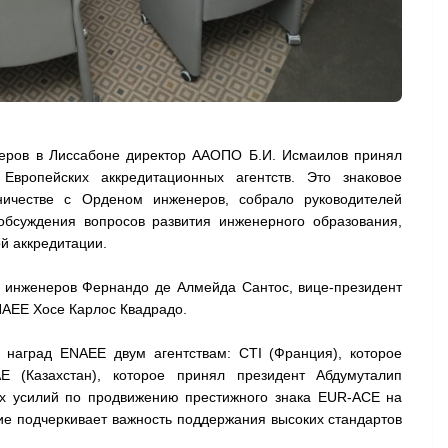
еров в Лиссабоне директор ААОПО Б.И. Исмаилов принял
вропейских аккредитационных агентств. Это знаковое
ничестве с Орденом инженеров, собрало руководителей
обсуждения вопросов развития инженерного образования,
й аккредитации.
а инженеров Фернандо де Алмейда Сантос, вице-президент
NAEE Хосе Карлос Квадрадо.
наград ENAEE двум агентствам: CTI (Франция), которое
 (Казахстан), которое принял президент Абдумуталип
ых усилий по продвижению престижного знака EUR-ACE на
ие подчеркивает важность поддержания высоких стандартов