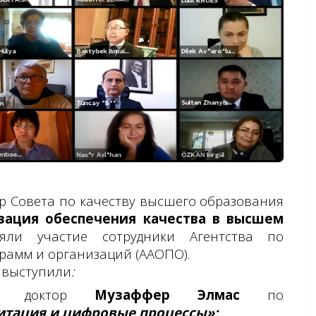
ар Совета по качеству высшего образования
ация обеспечения качества в высшем
яли участие с
отрудники Агентства по
рамм и организаций (ААОПО).
выступили
:
ор, доктор
Музаффер Элмас
по
итация и цифровые процессы»;