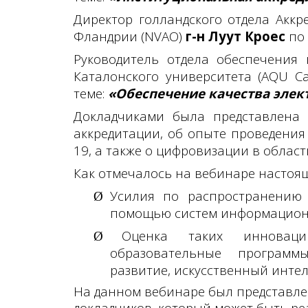
Директор
голландского отдела Акк
Фландрии (
NVAO
)
г-н Луут Кроес
по 
Руководитель отдела обеспечения 
Каталонского университета (AQU Cat
теме:
«Обеспечение качества элек
Докладчиками была представлена
аккредитации, об опыте проведени
19, а также о цифровизации в облас
Как отмечалось на вебинаре настоя
Усилия по распространению
Ø
помощью систем информацион
Оценка таких инноваций
Ø
образовательные программы
развитие, искусственный интел
На данном вебинаре был представле
докладчиков, который может быть ре