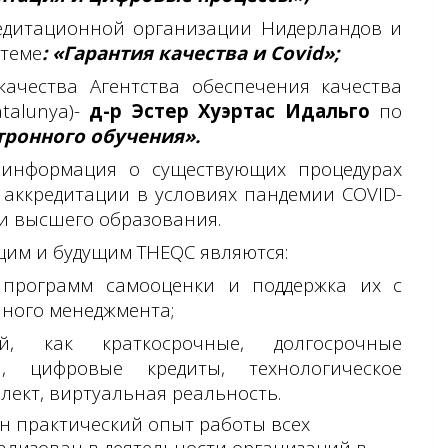
редитационной организации Нидерландов и
теме
: «Гарантия качества и
Covid
»;
качества Агентства обеспечения качества
alunya)-
д-р Эстер Хуэртас Идальго
по
тронного обучения».
 информация о существующих процедурах
я аккредитации в условиях пандемии
COVID
-
ти высшего образования.
щим и будущим
THEQC
являются:
 программ самооценки и поддержка их с
ного менеджмента;
, как краткосрочные, долгосрочные
, цифровые кредиты, технологическое
лект, виртуальная реальность.
н практический опыт работы всех
ализован в деятельности организаций в