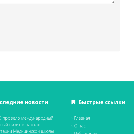
ледние новости
Быстрые ссылки
 провело международный
Главная
тный визит в рамках
О нас
итации Медицинской школы
Публикации