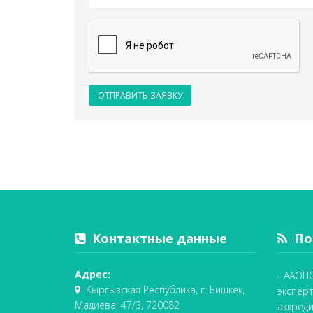
ОТПРАВИТЬ ЗАЯВКУ
Контактные данные
Пос
Адрес:
ААОПО
Кыргызская Республика, г. Бишкек,
экспер
Мадиева, 47/3, 720082
аккред