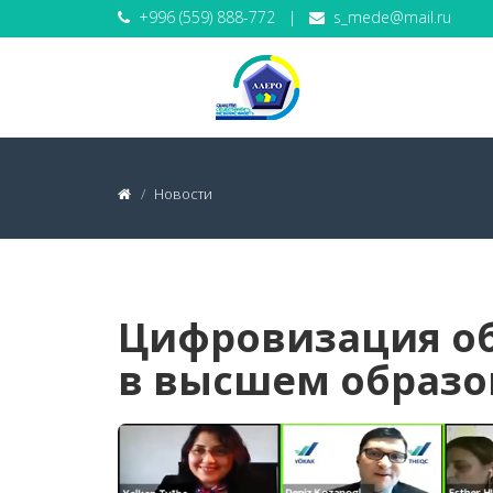
+996 (559) 888-772
|
s_mede@mail.ru
Новости
Цифровизация об
в высшем образ