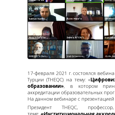
17-февраля 2021 г. состоялся вебин
Турции
(
THEQC
)
на тему: «
Цифровиз
образовании»
, в котором прин
аккредитации образовательных прог
На данном вебинаре с презентацией
Президент
THEQC
, професс
теме:
«И
нституциональная аккред